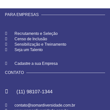
PARA EMPRESAS
Recrutamento e Seleção
Censo de Inclusão
Sensibilização e Treinamento
Seja um Talento
Cadastre a sua Empresa
CONTATO
(11) 98107-1344
contato@somardiversidade.com.br