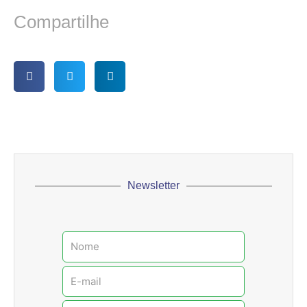
Compartilhe
Newsletter
Nome
E-
mail