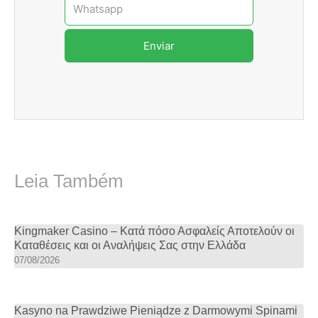
Whatsapp
Enviar
Leia Também
Kingmaker Casino – Κατά πόσο Ασφαλείς Αποτελούν οι
Καταθέσεις και οι Αναλήψεις Σας στην Ελλάδα
07/08/2026
Kasyno na Prawdziwe Pieniądze z Darmowymi Spinami