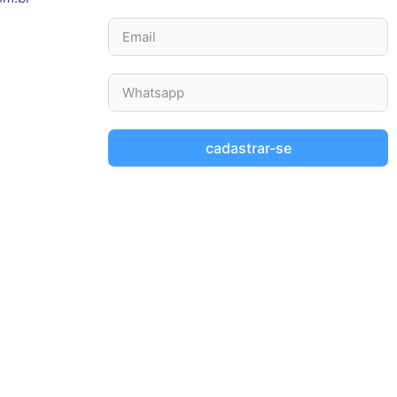
cadastrar-se