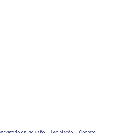
ervatório da Inclusão
Legislação
Contato