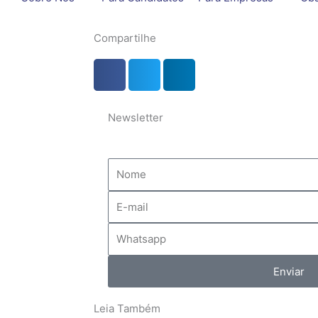
Compartilhe
Newsletter
Nome
E-
mail
Whatsapp
Enviar
Leia Também