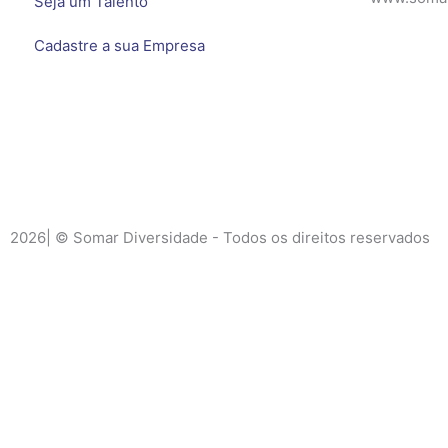
Seja um Talento
Cadastre a sua Empresa
2026| © Somar Diversidade - Todos os direitos reservados
Sobre Nós
Para Candidatos