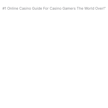
#1 Online Casino Guide For Casino Gamers The World Over!”