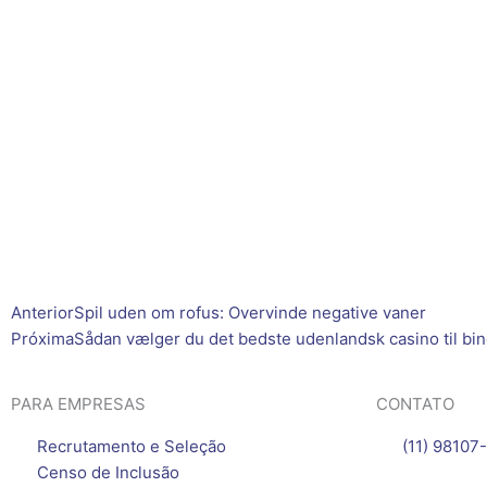
Anterior
Anterior
Spil uden om rofus: Overvinde negative vaner
Próxima
Sådan vælger du det bedste udenlandsk casino til bin
PARA EMPRESAS
CONTATO
Recrutamento e Seleção
(11) 98107
Censo de Inclusão