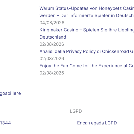
Warum Status-Updates von Honeybetz Casino 
werden – Der informierte Spieler in Deutsch
04/08/2026
Kingmaker Casino – Spielen Sie Ihre Liebling
Deutschland
02/08/2026
Analisi della Privacy Policy di Chickenroad 
02/08/2026
Enjoy the Fun Come for the Experience at C
02/08/2026
Próximo
gospillere
LGPD
-1344
Encarregada LGPD