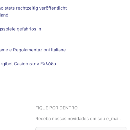
stets rechtzeitig veröffentlicht
land
sspiele gefahrlos in
Game e Regolamentazioni Italiane
orgibet Casino στην Ελλάδα
FIQUE POR DENTRO
Receba nossas novidades em seu e_mail.