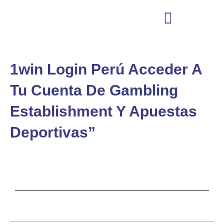
Ir
para
o
conteúdo
1win Login Perú Acceder A
Tu Cuenta De Gambling
Establishment Y Apuestas
Deportivas”