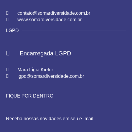
contato@somardiversidade.com.br
www.somardiversidade.com.br
LGPD
Encarregada LGPD
Mara Lígia Kiefer
lgpd@somardiversidade.com.br
FIQUE POR DENTRO
Receba nossas novidades em seu e_mail.