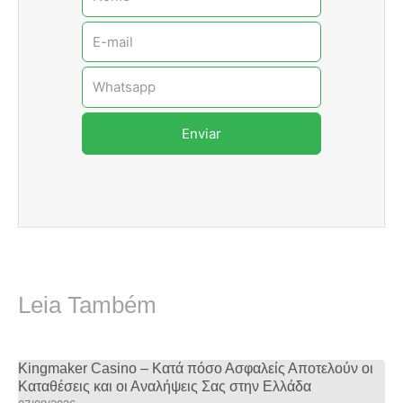
E-
mail
Whatsapp
Enviar
Leia Também
Kingmaker Casino – Κατά πόσο Ασφαλείς Αποτελούν οι
Καταθέσεις και οι Αναλήψεις Σας στην Ελλάδα