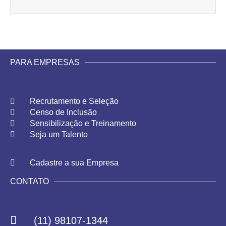
PARA EMPRESAS
Recrutamento e Seleção
Censo de Inclusão
Sensibilização e Treinamento
Seja um Talento
Cadastre a sua Empresa
CONTATO
(11) 98107-1344