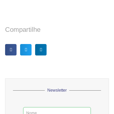
Compartilhe
Newsletter
Nome