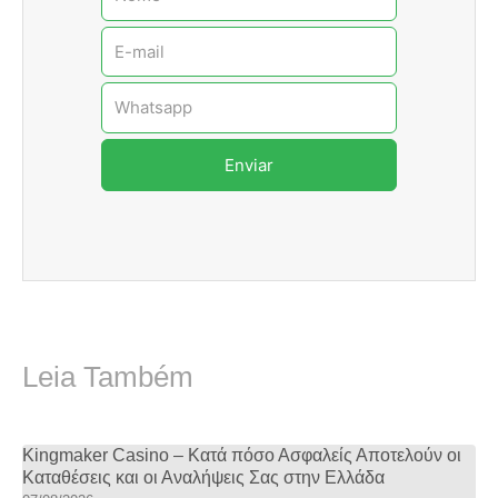
E-
mail
Whatsapp
Enviar
Leia Também
Kingmaker Casino – Κατά πόσο Ασφαλείς Αποτελούν οι
Καταθέσεις και οι Αναλήψεις Σας στην Ελλάδα