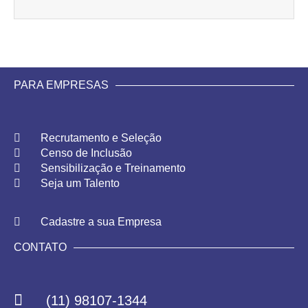
PARA EMPRESAS
Recrutamento e Seleção
Censo de Inclusão
Sensibilização e Treinamento
Seja um Talento
Cadastre a sua Empresa
CONTATO
(11) 98107-1344