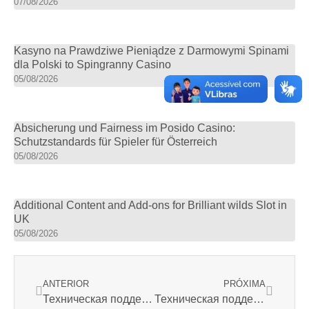
07/08/2026
Kasyno na Prawdziwe Pieniądze z Darmowymi Spinami
dla Polski to Spingranny Casino
05/08/2026
Absicherung und Fairness im Posido Casino:
Schutzstandards für Spieler für Österreich
05/08/2026
Additional Content and Add-ons for Brilliant wilds Slot in
UK
05/08/2026
Anterior
Próxim
ANTERIOR
PRÓXIMA
Техническая поддержка сайта Мостбет: как получить помощь быстро?
Техническая поддержка сайта Мостбет: как получить помощь быстро?