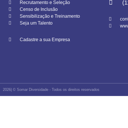
(1
Recrutamento e Seleção
Censo de Inclusão
Sensibilização e Treinamento
con
Seja um Talento
www
Cadastre a sua Empresa
2026| © Somar Diversidade - Todos os direitos reservados