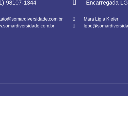
1) 98107-1344
Encarregada L
tato@somardiversidade.com.br
Mara Lígia Kiefer
.somardiversidade.com.br
lgpd@somardiversida