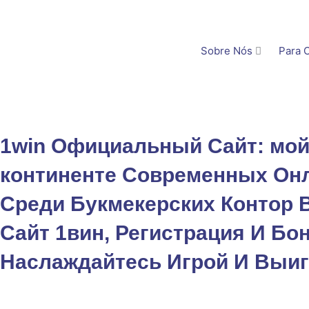
Ir
para
o
Sobre Nós
Para 
conteúdo
1win Официальный Сайт: мой
континенте Современных Онл
Среди Букмекерских Контор
Сайт 1вин, Регистрация И Бо
Наслаждайтесь Игрой И Выи