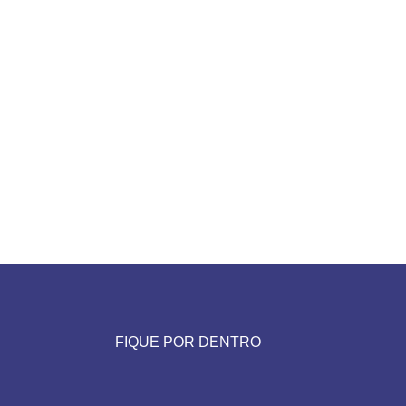
FIQUE POR DENTRO