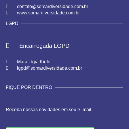
contato@somardiversidade.com.br
www.somardiversidade.com.br
LGPD
Encarregada LGPD
Mara Lígia Kiefer
lgpd@somardiversidade.com.br
FIQUE POR DENTRO
Receba nossas novidades em seu e_mail.