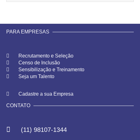
PARA EMPRESAS
Recrutamento e Seleção
Censo de Inclusão
Sensibilização e Treinamento
Seja um Talento
Cadastre a sua Empresa
CONTATO
(11) 98107-1344