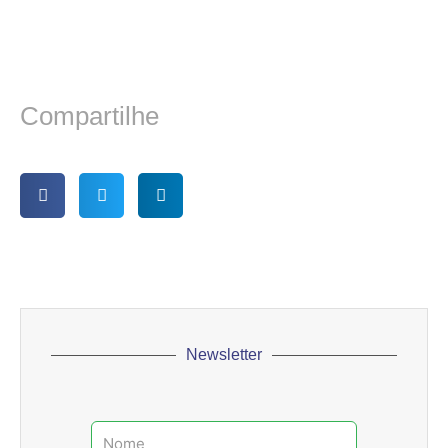
Compartilhe
Newsletter
Nome