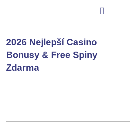
Ir
para
o
conteúdo
2026 Nejlepší Casino
Bonusy & Free Spiny
Zdarma