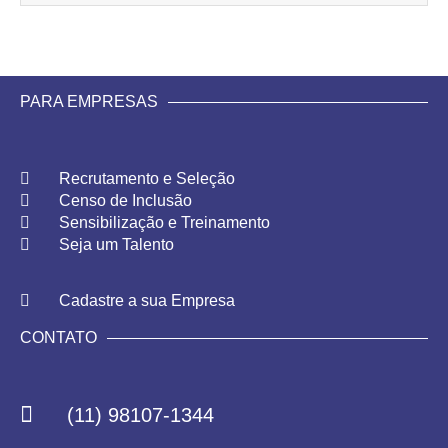
PARA EMPRESAS
Recrutamento e Seleção
Censo de Inclusão
Sensibilização e Treinamento
Seja um Talento
Cadastre a sua Empresa
CONTATO
(11) 98107-1344