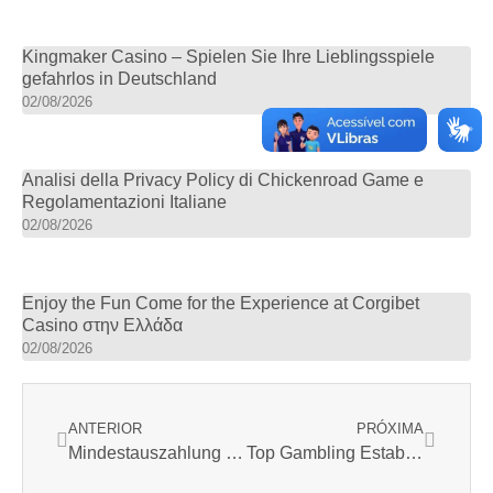
Kingmaker Casino – Spielen Sie Ihre Lieblingsspiele
gefahrlos in Deutschland
02/08/2026
Analisi della Privacy Policy di Chickenroad Game e
Regolamentazioni Italiane
02/08/2026
Enjoy the Fun Come for the Experience at Corgibet
Casino στην Ελλάδα
02/08/2026
Anterior
Próxim
ANTERIOR
PRÓXIMA
Mindestauszahlung erklärt: Vorteile für Sparer und Investoren
Top Gambling Establishment En Ligne 2025: Guide Des Meilleurs Sites De Jeux