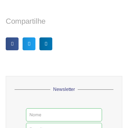
Compartilhe
Newsletter
Nome
E-