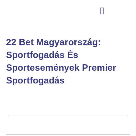
Ir
para
o
conteúdo
22 Bet Magyarország:
Sportfogadás És
Sportesemények Premier
Sportfogadás