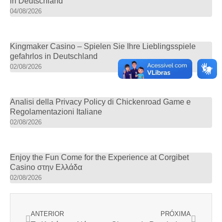
in Deutschland
04/08/2026
Kingmaker Casino – Spielen Sie Ihre Lieblingsspiele
gefahrlos in Deutschland
02/08/2026
Analisi della Privacy Policy di Chickenroad Game e
Regolamentazioni Italiane
02/08/2026
Enjoy the Fun Come for the Experience at Corgibet
Casino στην Ελλάδα
02/08/2026
Anterior
Próxim
ANTERIOR
PRÓXIMA