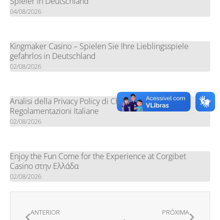
Spieler in Deutschland
04/08/2026
Kingmaker Casino – Spielen Sie Ihre Lieblingsspiele
gefahrlos in Deutschland
02/08/2026
Analisi della Privacy Policy di Chickenroad Game e
Regolamentazioni Italiane
02/08/2026
Enjoy the Fun Come for the Experience at Corgibet
Casino στην Ελλάδα
02/08/2026
Anterior
Próxim
ANTERIOR
PRÓXIMA