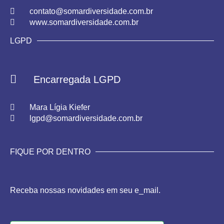
contato@somardiversidade.com.br
www.somardiversidade.com.br
LGPD
Encarregada LGPD
Mara Lígia Kiefer
lgpd@somardiversidade.com.br
FIQUE POR DENTRO
Receba nossas novidades em seu e_mail.