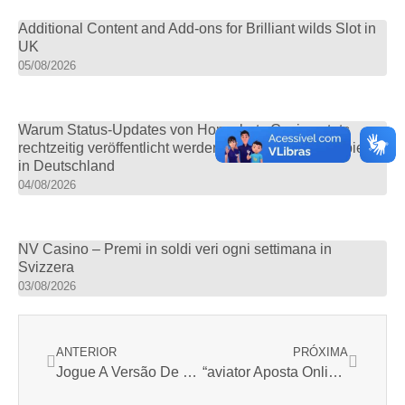
Additional Content and Add-ons for Brilliant wilds Slot in
UK
05/08/2026
Warum Status-Updates von Honeybetz Casino stets
rechtzeitig veröffentlicht werden – Der informierte Spieler
in Deutschland
04/08/2026
NV Casino – Premi in soldi veri ogni settimana in
Svizzera
03/08/2026
Anterior
Próxim
ANTERIOR
PRÓXIMA
Jogue A Versão De Demonstração On The Web Aqui No Brasil”
“aviator Aposta Online Bônus Para Jogadores Na Moçambique