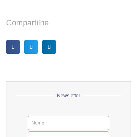
Compartilhe
Newsletter
Nome
E-