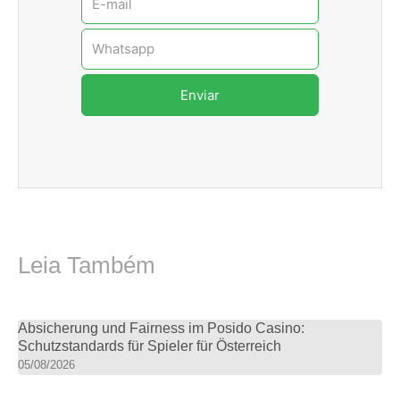
mail
Whatsapp
Enviar
Leia Também
Absicherung und Fairness im Posido Casino:
Schutzstandards für Spieler für Österreich
05/08/2026