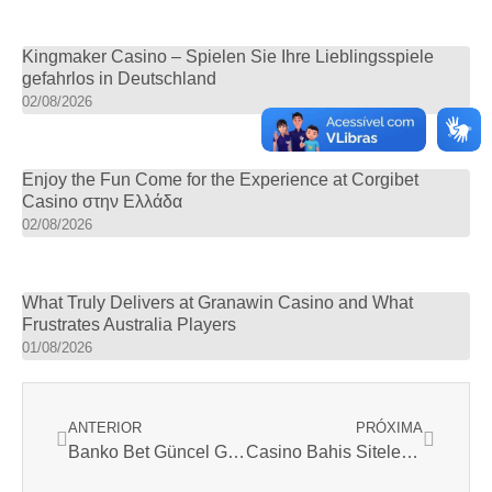
Kingmaker Casino – Spielen Sie Ihre Lieblingsspiele
gefahrlos in Deutschland
02/08/2026
Enjoy the Fun Come for the Experience at Corgibet
Casino στην Ελλάδα
02/08/2026
What Truly Delivers at Granawin Casino and What
Frustrates Australia Players
01/08/2026
Anterior
Próxim
ANTERIOR
PRÓXIMA
Banko Bet Güncel Giriş Bonuslar, Bahis Empieza Casino”
Casino Bahis Siteleri Kas 2025 Yasal Casinoların Listesi ️