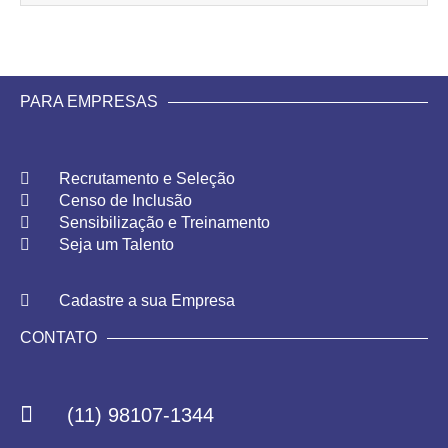
PARA EMPRESAS
Recrutamento e Seleção
Censo de Inclusão
Sensibilização e Treinamento
Seja um Talento
Cadastre a sua Empresa
CONTATO
(11) 98107-1344