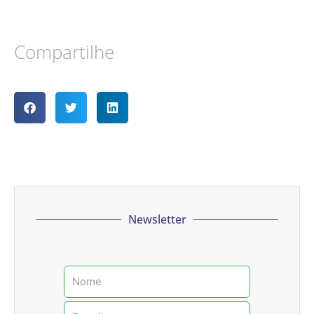
Compartilhe
Newsletter
Nome
E-