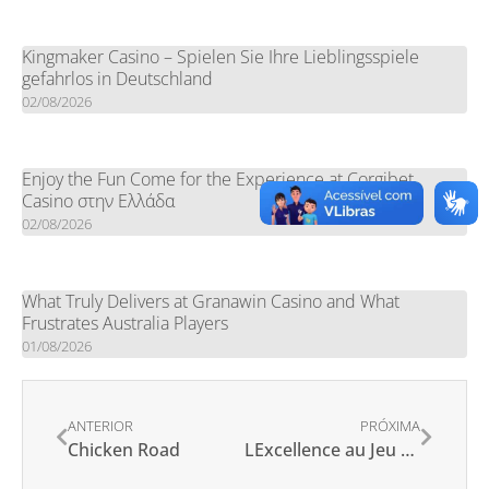
Kingmaker Casino – Spielen Sie Ihre Lieblingsspiele
gefahrlos in Deutschland
02/08/2026
Enjoy the Fun Come for the Experience at Corgibet
Casino στην Ελλάδα
02/08/2026
What Truly Delivers at Granawin Casino and What
Frustrates Australia Players
01/08/2026
Anterior
Próxim
ANTERIOR
PRÓXIMA
Chicken Road
LExcellence au Jeu de Hasard chez Casino Joka