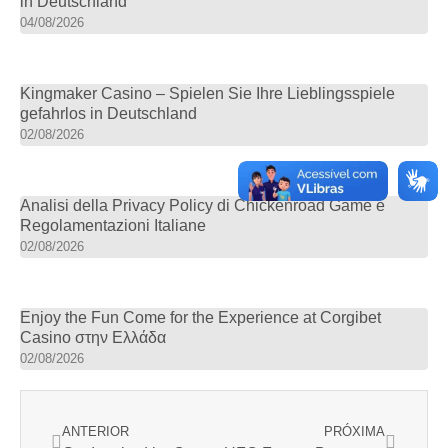
in Deutschland
04/08/2026
Kingmaker Casino – Spielen Sie Ihre Lieblingsspiele
gefahrlos in Deutschland
02/08/2026
Analisi della Privacy Policy di Chickenroad Game e
Regolamentazioni Italiane
02/08/2026
Enjoy the Fun Come for the Experience at Corgibet
Casino στην Ελλάδα
02/08/2026
Anterior
Próxim
ANTERIOR
PRÓXIMA