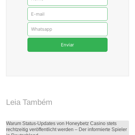
E-
mail
Whatsapp
Enviar
Leia Também
Warum Status-Updates von Honeybetz Casino stets
rechtzeitig veröffentlicht werden – Der informierte Spieler