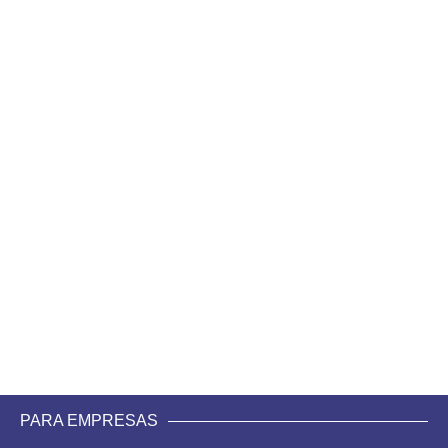
PARA EMPRESAS