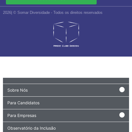
2026| © Somar Diversidade - Todos os direitos reservados
Sobre Nós
Para Candidatos
Para Empresas
Observatório da Inclusão