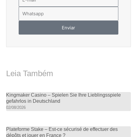
mail
Whatsapp
Enviar
Leia Também
Kingmaker Casino – Spielen Sie Ihre Lieblingsspiele
gefahrlos in Deutschland
02/08/2026
Plateforme Stake – Est-ce sécurisé de effectuer des
dépôts et jouer en France ?