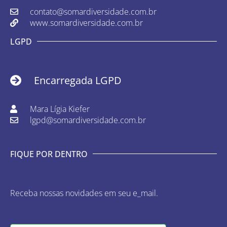
contato@somardiversidade.com.br
www.somardiversidade.com.br
LGPD
Encarregada LGPD
Mara Lígia Kiefer
lgpd@somardiversidade.com.br
FIQUE POR DENTRO
Receba nossas novidades em seu e_mail.