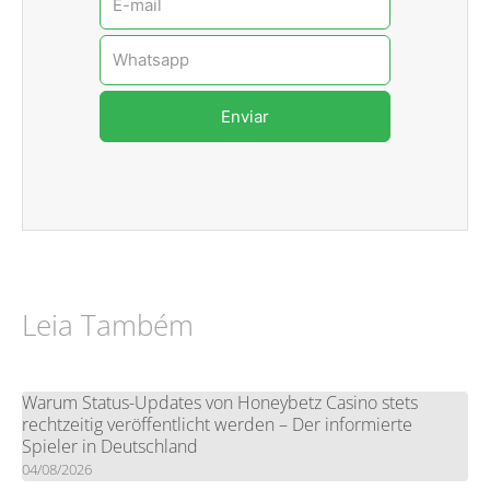
mail
Whatsapp
Enviar
Leia Também
Warum Status-Updates von Honeybetz Casino stets
rechtzeitig veröffentlicht werden – Der informierte
Spieler in Deutschland
04/08/2026