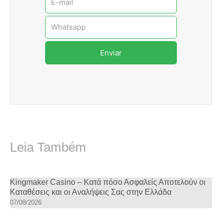
mail
Whatsapp
Enviar
Leia Também
Kingmaker Casino – Κατά πόσο Ασφαλείς Αποτελούν οι
Καταθέσεις και οι Αναλήψεις Σας στην Ελλάδα
07/08/2026