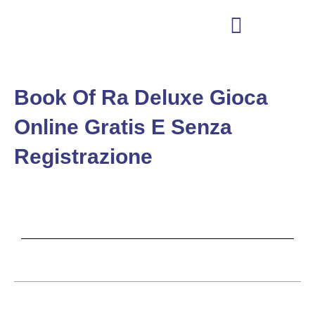
Ir
para
o
conteúdo
Book Of Ra Deluxe Gioca
Online Gratis E Senza
Registrazione