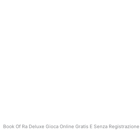
Book Of Ra Deluxe Gioca Online Gratis E Senza Registrazione