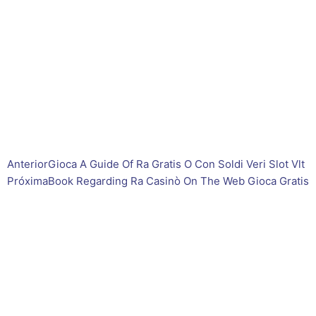
Anterior
P
Anterior
Gioca A Guide Of Ra Gratis O Con Soldi Veri Slot Vlt
Próxima
Book Regarding Ra Casinò On The Web Gioca Gratis