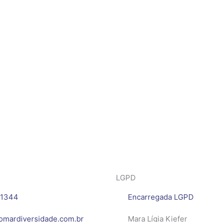
LGPD
-1344
Encarregada LGPD
omardiversidade.com.br
Mara Lígia Kiefer