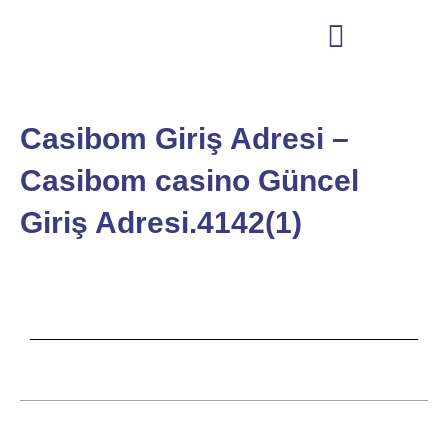
Ir
para
o
conteúdo
Casibom Giriş Adresi –
Casibom casino Güncel
Giriş Adresi.4142(1)