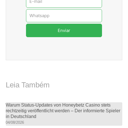
mail
Whatsapp
Enviar
Leia Também
Warum Status-Updates von Honeybetz Casino stets
rechtzeitig veröffentlicht werden – Der informierte Spieler
in Deutschland
04/08/2026