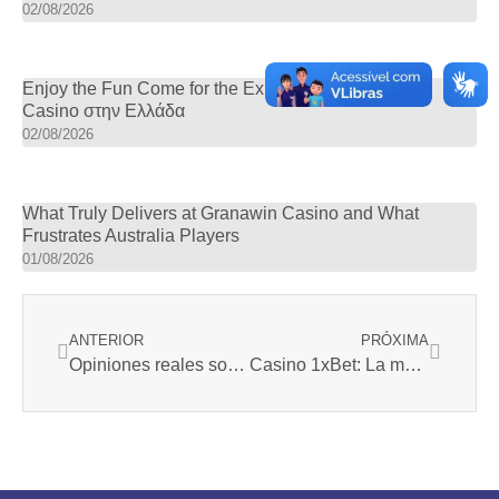
02/08/2026
Enjoy the Fun Come for the Experience at Corgibet
Casino στην Ελλάδα
02/08/2026
What Truly Delivers at Granawin Casino and What
Frustrates Australia Players
01/08/2026
Anterior
Próxim
ANTERIOR
PRÓXIMA
Opiniones reales sobre Kudos Casino Reseña y sus bonos Ofertas Exclusivas
Casino 1xBet: La mejor experiencia de casino en Apuestas Seguras