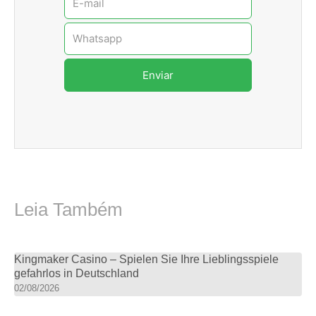
mail
Whatsapp
Enviar
Leia Também
Kingmaker Casino – Spielen Sie Ihre Lieblingsspiele
gefahrlos in Deutschland
02/08/2026