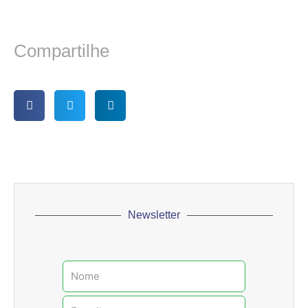
Compartilhe
Newsletter
Nome
E-