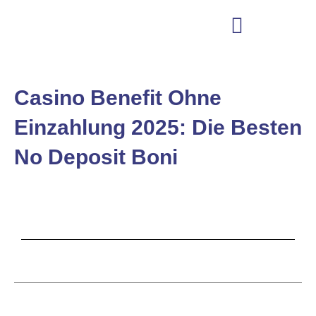
Ir
para
o
conteúdo
Casino Benefit Ohne
Einzahlung 2025: Die Besten
No Deposit Boni