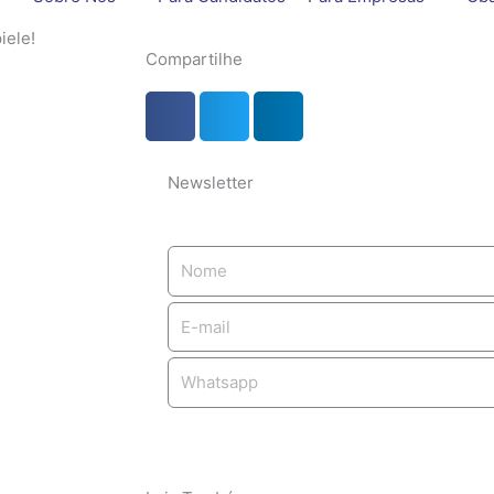
iele!
Compartilhe
Newsletter
Nome
E-
mail
Whatsapp
Enviar