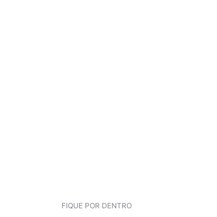
FIQUE POR DENTRO