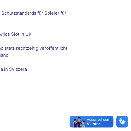
Schutzstandards für Spieler für
wilds Slot in UK
stets rechtzeitig veröffentlicht
land
na in Svizzera