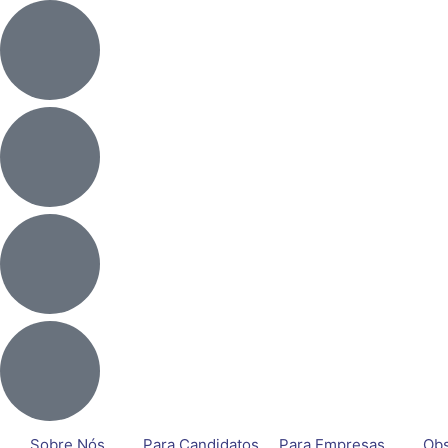
Sobre Nós
Para Candidatos
Para Empresas
Obs