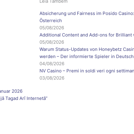
Leia Também
Absicherung und Fairness im Posido Casino: 
Österreich
05/08/2026
Additional Content and Add-ons for Brilliant 
05/08/2026
Warum Status-Updates von Honeybetz Casino 
werden – Der informierte Spieler in Deutsch
04/08/2026
NV Casino – Premi in soldi veri ogni settima
03/08/2026
Próximo
Januar 2026
jā Tagad Arī Internetā”