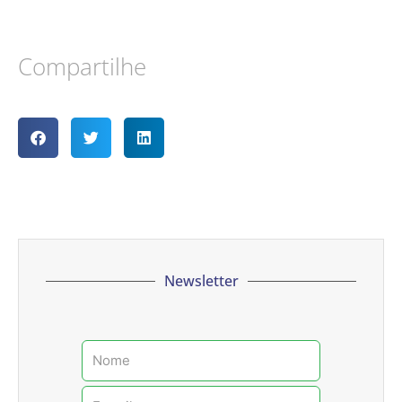
Compartilhe
Newsletter
Nome
E-