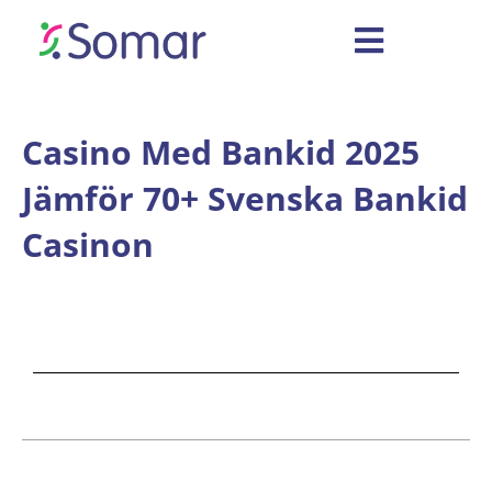
Ir
para
o
conteúdo
Casino Med Bankid 2025
Jämför 70+ Svenska Bankid
Casinon