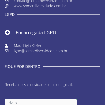
contato@somardiversidade.com.br
www.somardiversidade.com.br
LGPD
Encarregada LGPD
Mara Lígia Kiefer
lgpd@somardiversidade.com.br
FIQUE POR DENTRO
Receba nossas novidades em seu e_mail.