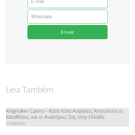
mail
Whatsapp
Enviar
Leia Também
Kingmaker Casino – Κατά πόσο Ασφαλείς Αποτελούν οι
Καταθέσεις και οι Αναλήψεις Σας στην Ελλάδα
07/08/2026