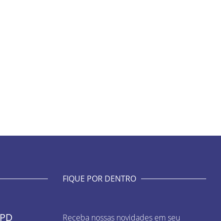
FIQUE POR DENTRO
GPD
Receba nossas novidades em seu