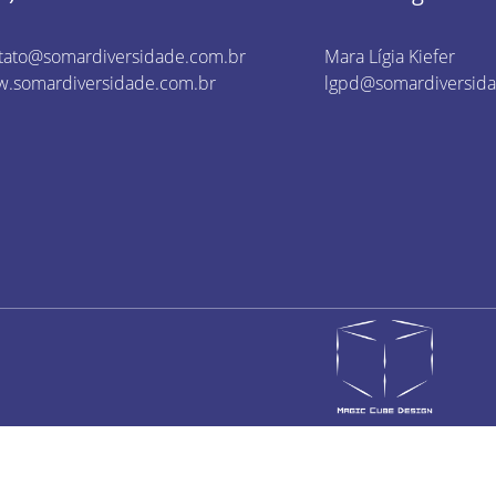
tato@somardiversidade.com.br
Mara Lígia Kiefer
.somardiversidade.com.br
lgpd@somardiversid