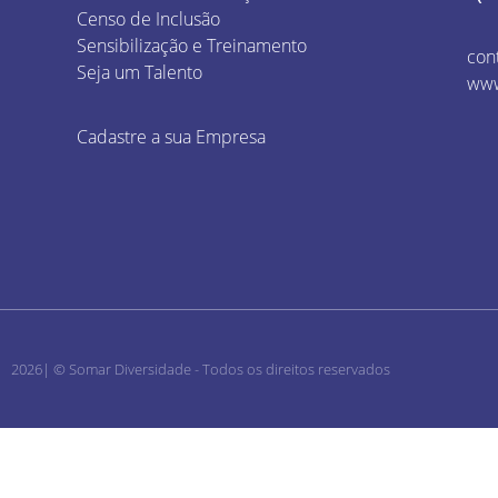
Censo de Inclusão
Sensibilização e Treinamento
con
Seja um Talento
www
Cadastre a sua Empresa
2026| © Somar Diversidade - Todos os direitos reservados