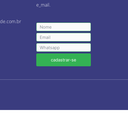
e_mail.
ade.com.br
cadastrar-se