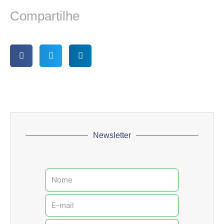
Compartilhe
Newsletter
Nome
E-
mail