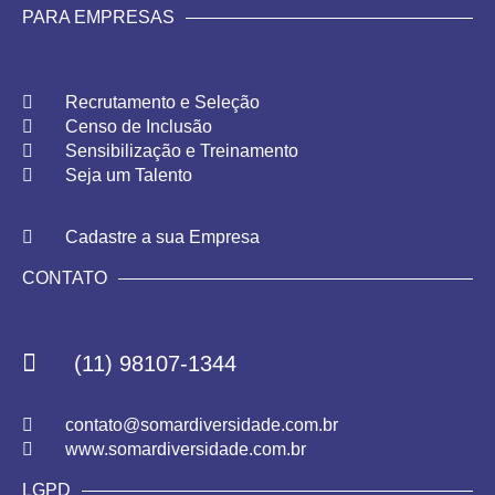
PARA EMPRESAS
Recrutamento e Seleção
Censo de Inclusão
Sensibilização e Treinamento
Seja um Talento
Cadastre a sua Empresa
CONTATO
(11) 98107-1344
contato@somardiversidade.com.br
www.somardiversidade.com.br
LGPD