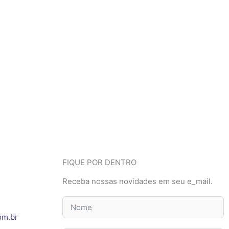
FIQUE POR DENTRO
Receba nossas novidades em seu e_mail.
om.br