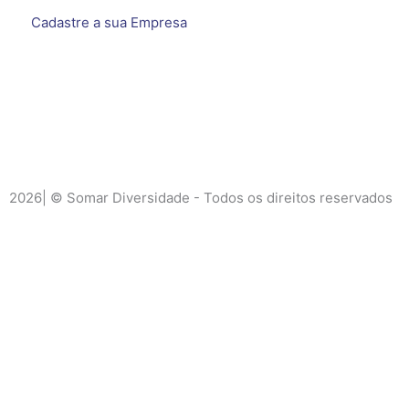
Cadastre a sua Empresa
2026| © Somar Diversidade - Todos os direitos reservados
Sobre Nós
Para Candidatos