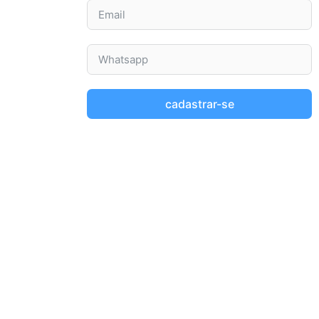
cadastrar-se