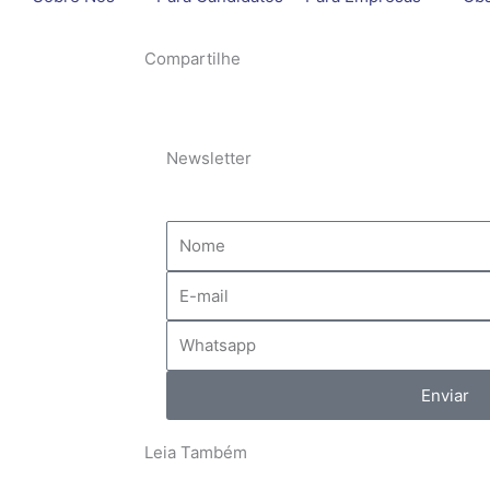
Compartilhe
Newsletter
Nome
E-
mail
Whatsapp
Enviar
Leia Também