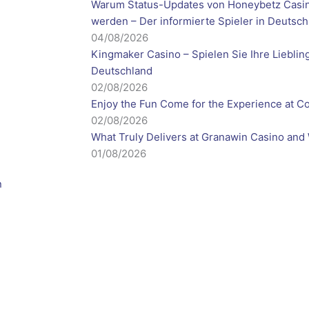
Warum Status-Updates von Honeybetz Casino 
werden – Der informierte Spieler in Deutsch
04/08/2026
Kingmaker Casino – Spielen Sie Ihre Liebling
Deutschland
02/08/2026
Enjoy the Fun Come for the Experience at C
02/08/2026
What Truly Delivers at Granawin Casino and 
01/08/2026
n