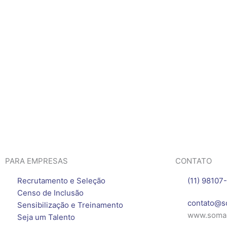
PARA EMPRESAS
CONTATO
Recrutamento e Seleção
(11) 98107
Censo de Inclusão
contato@s
Sensibilização e Treinamento
www.somar
Seja um Talento