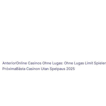
Anterior
Próximo
Anterior
Online Casinos Ohne Lugas: Ohne Lugas Limit Spiele
Próxima
Bästa Casinon Utan Spelpaus 2025