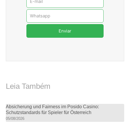
mail
Whatsapp
Enviar
Leia Também
Absicherung und Fairness im Posido Casino:
Schutzstandards für Spieler für Österreich
05/08/2026