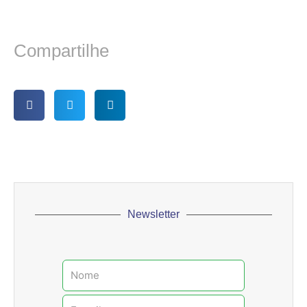
Compartilhe
Newsletter
Nome
E-