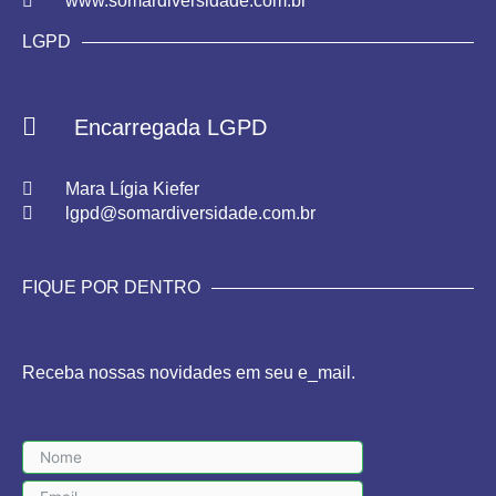
www.somardiversidade.com.br
LGPD
Encarregada LGPD
Mara Lígia Kiefer
lgpd@somardiversidade.com.br
FIQUE POR DENTRO
Receba nossas novidades em seu e_mail.