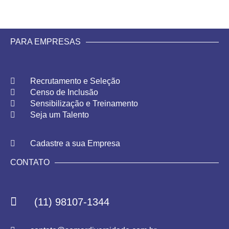
PARA EMPRESAS
Recrutamento e Seleção
Censo de Inclusão
Sensibilização e Treinamento
Seja um Talento
Cadastre a sua Empresa
CONTATO
(11) 98107-1344