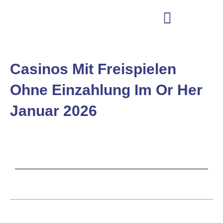
Ir
para
o
conteúdo
Casinos Mit Freispielen
Ohne Einzahlung Im Or Her
Januar 2026