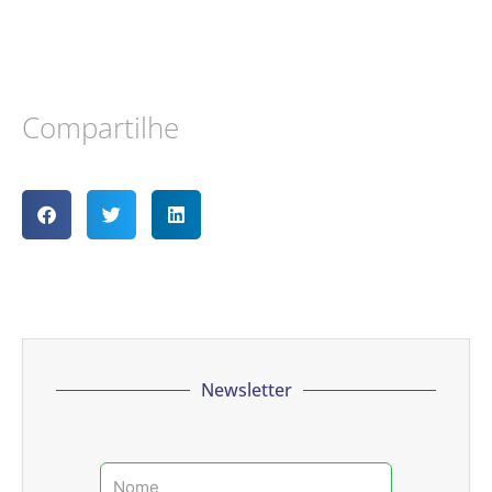
Compartilhe
Newsletter
Nome