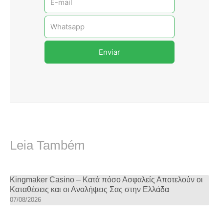
mail
Whatsapp
Enviar
Leia Também
Kingmaker Casino – Κατά πόσο Ασφαλείς Αποτελούν οι
Καταθέσεις και οι Αναλήψεις Σας στην Ελλάδα
07/08/2026