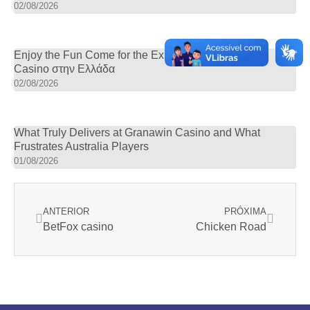
02/08/2026
Enjoy the Fun Come for the Experience at Corgibet
Casino στην Ελλάδα
02/08/2026
What Truly Delivers at Granawin Casino and What
Frustrates Australia Players
01/08/2026
Anterior
Próxim
ANTERIOR
PRÓXIMA
BetFox casino
Chicken Road