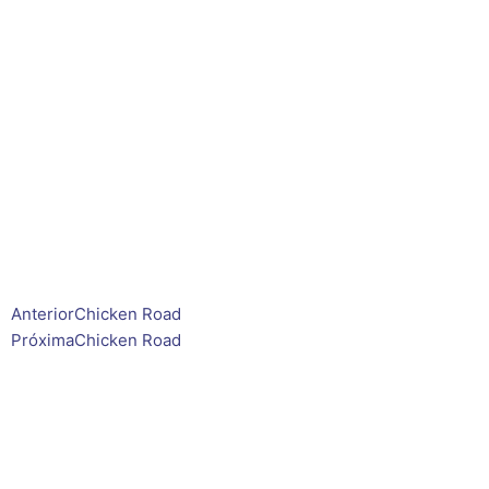
Anterior
Próximo
Anterior
Chicken Road
Próxima
Chicken Road