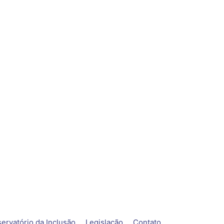
ervatório da Inclusão
Legislação
Contato