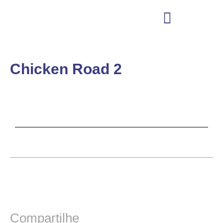
Ir
para
o
conteúdo
Chicken Road 2
Compartilhe