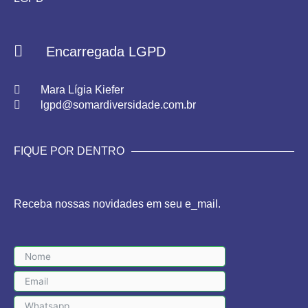
Encarregada LGPD
Mara Lígia Kiefer
lgpd@somardiversidade.com.br
FIQUE POR DENTRO
Receba nossas novidades em seu e_mail.