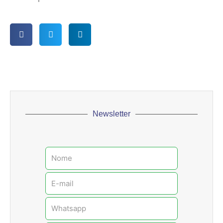
Newsletter
Nome
E-
mail
Whatsapp