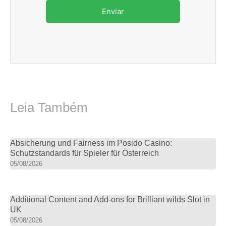
Enviar
Leia Também
Absicherung und Fairness im Posido Casino:
Schutzstandards für Spieler für Österreich
05/08/2026
Additional Content and Add-ons for Brilliant wilds Slot in
UK
05/08/2026