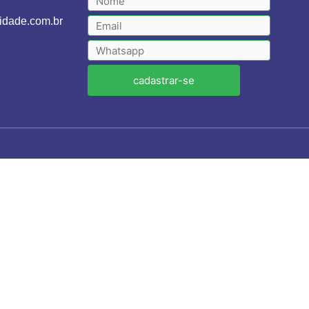
idade.com.br
cadastrar-se