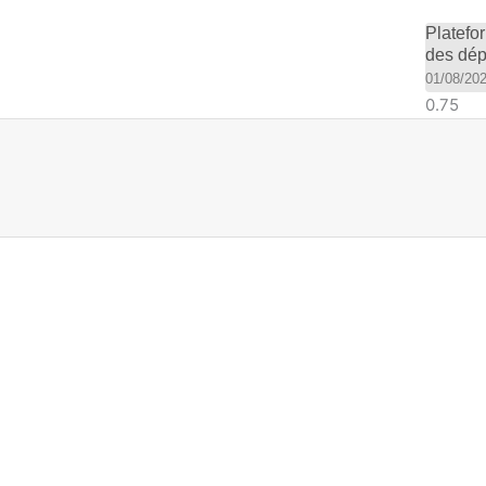
Platefo
des dép
01/08/20