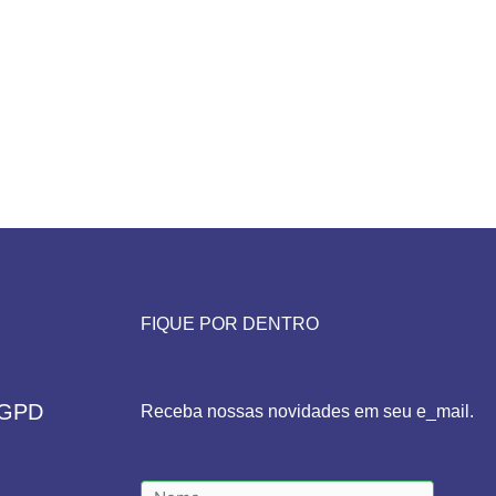
FIQUE POR DENTRO
LGPD
Receba nossas novidades em seu e_mail.