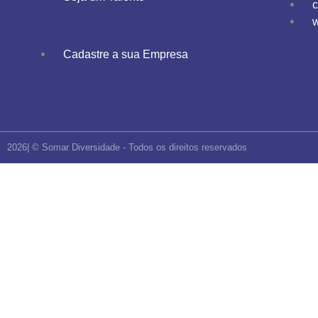
c
Cadastre a sua Empresa
2026| © Somar Diversidade - Todos os direitos reservados
Sobre Nós
Para Candidatos
Para Empresas