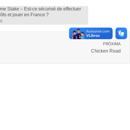
rme Stake – Est-ce sécurisé de effectuer
ôts et jouer en France ?
26
Pró
PRÓXIMA
Chicken Road