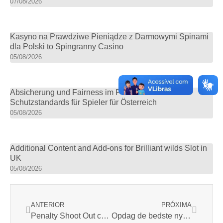
07/08/2026
Kasyno na Prawdziwe Pieniądze z Darmowymi Spinami
dla Polski to Spingranny Casino
05/08/2026
Absicherung und Fairness im Posido Casino:
Schutzstandards für Spieler für Österreich
05/08/2026
Additional Content and Add-ons for Brilliant wilds Slot in
UK
05/08/2026
Anterior
Próxim
ANTERIOR
PRÓXIMA
Penalty Shoot Out con depósito mínimo bajo tutorial rápido y efectivo
Opdag de bedste nye casinoer i Danmark i 2024