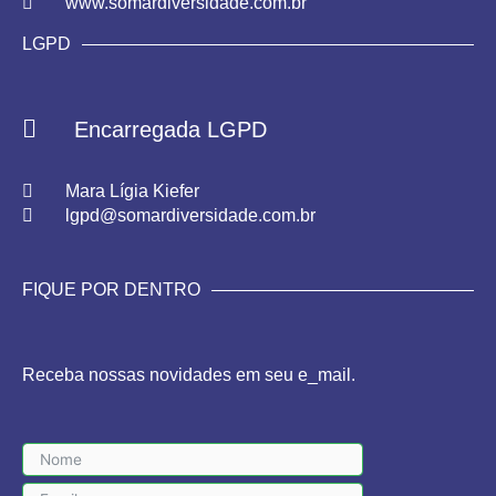
www.somardiversidade.com.br
LGPD
Encarregada LGPD
Mara Lígia Kiefer
lgpd@somardiversidade.com.br
FIQUE POR DENTRO
Receba nossas novidades em seu e_mail.