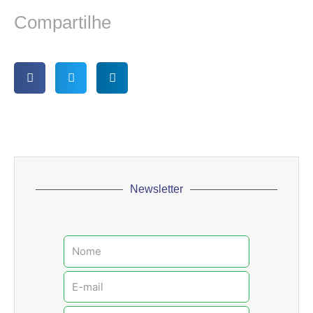
Compartilhe
Newsletter
Nome
E-
mail