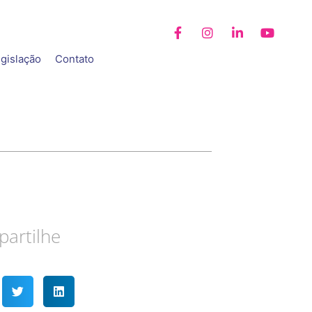
gislação
Contato
artilhe