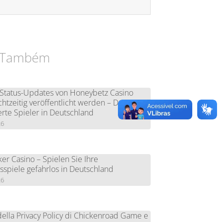
a Também
tatus-Updates von Honeybetz Casino
chtzeitig veröffentlicht werden – Der
erte Spieler in Deutschland
26
er Casino – Spielen Sie Ihre
gsspiele gefahrlos in Deutschland
26
 della Privacy Policy di Chickenroad Game e