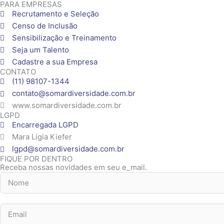
PARA EMPRESAS
Recrutamento e Seleção
Censo de Inclusão
Sensibilização e Treinamento
Seja um Talento
Cadastre a sua Empresa
CONTATO
(11) 98107-1344
contato@somardiversidade.com.br
www.somardiversidade.com.br
LGPD
Encarregada LGPD
Mara Lígia Kiefer
lgpd@somardiversidade.com.br
FIQUE POR DENTRO
Receba nossas novidades em seu e_mail.