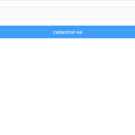
cadastrar-se