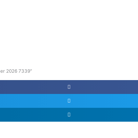
ler 2026 7339″