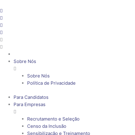
Ir
para
o
conteúdo
Sobre Nós
Sobre Nós
Política de Privacidade
Para Candidatos
Para Empresas
Recrutamento e Seleção
Censo da Inclusão
Sensibilização e Treinamento