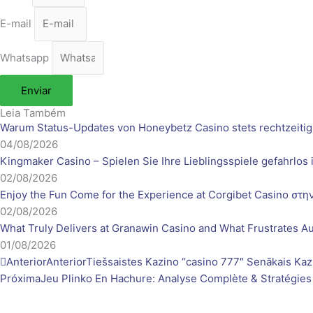
E-mail
Whatsapp
Enviar
Leia Também
Warum Status-Updates von Honeybetz Casino stets rechtzeitig v
04/08/2026
Kingmaker Casino – Spielen Sie Ihre Lieblingsspiele gefahrlos
02/08/2026
Enjoy the Fun Come for the Experience at Corgibet Casino στ
02/08/2026
What Truly Delivers at Granawin Casino and What Frustrates Au
01/08/2026
Anterior
Anterior
Tiešsaistes Kazino “casino 777″ Senākais Kazi
Próxima
Jeu Plinko En Hachure: Analyse Complète & Stratégies