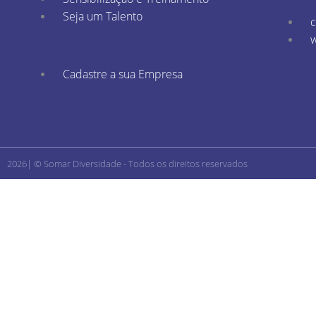
Seja um Talento
Cadastre a sua Empresa
2026| © Somar Diversidade - Todos os direitos reservados
Sobre Nós
Para Candidatos