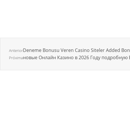
Anterior
Deneme Bonusu Veren Casino Siteler Added Bonu
Anterior
новые Онлайн Казино в 2026 Году подробную
Próxima