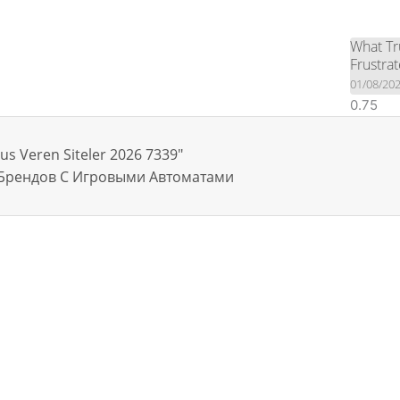
What Tr
Frustrat
01/08/20
Próximo
s Veren Siteler 2026 7339″
 Брендов С Игровыми Автоматами