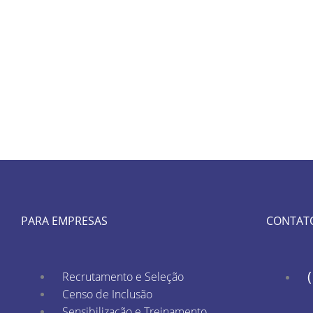
PARA EMPRESAS
CONTAT
Recrutamento e Seleção
Censo de Inclusão
Sensibilização e Treinamento