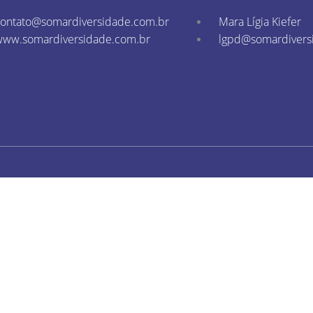
contato@somardiversidade.com.br
Mara Lígia Kiefer
www.somardiversidade.com.br
lgpd@somardivers