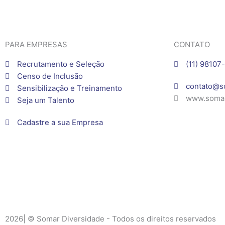
PARA EMPRESAS
CONTATO
Recrutamento e Seleção
(11) 98107
Censo de Inclusão
contato@s
Sensibilização e Treinamento
www.somar
Seja um Talento
Cadastre a sua Empresa
2026| © Somar Diversidade - Todos os direitos reservados