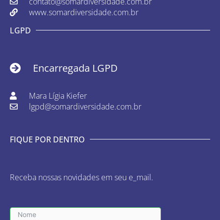
contato@somardiversidade.com.br
www.somardiversidade.com.br
LGPD
Encarregada LGPD
Mara Lígia Kiefer
lgpd@somardiversidade.com.br
FIQUE POR DENTRO
Receba nossas novidades em seu e_mail.