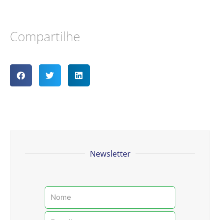
Compartilhe
Newsletter
Nome
E-