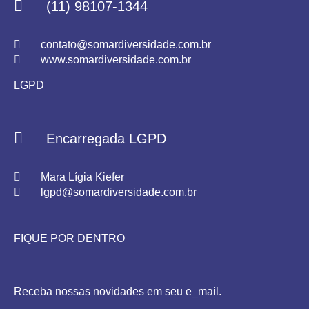
(11) 98107-1344
contato@somardiversidade.com.br
www.somardiversidade.com.br
LGPD
Encarregada LGPD
Mara Lígia Kiefer
lgpd@somardiversidade.com.br
FIQUE POR DENTRO
Receba nossas novidades em seu e_mail.