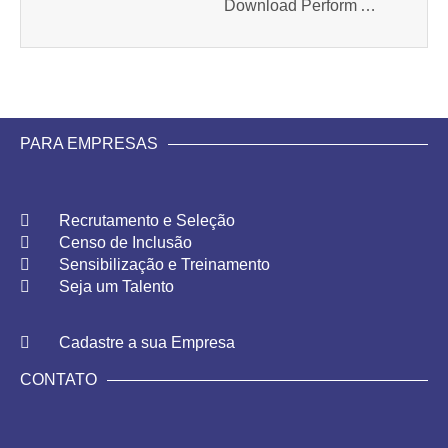
Download Perform Aplicativo 1xbet Para Android Apk E Ios No Brasil Grátis 2025
PARA EMPRESAS
Recrutamento e Seleção
Censo de Inclusão
Sensibilização e Treinamento
Seja um Talento
Cadastre a sua Empresa
CONTATO