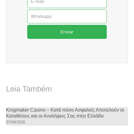
mail
Whatsapp
Enviar
Leia Também
Kingmaker Casino – Κατά πόσο Ασφαλείς Αποτελούν οι
Καταθέσεις και οι Αναλήψεις Σας στην Ελλάδα
07/08/2026