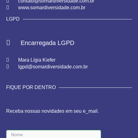
contato@somardiversidade.com.br
www.somardiversidade.com.br
LGPD
Encarregada LGPD
Mara Lígia Kiefer
lgpd@somardiversidade.com.br
FIQUE POR DENTRO
Receba nossas novidades em seu e_mail.