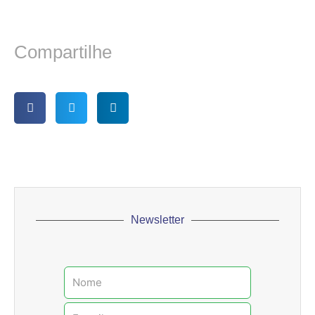
Compartilhe
Newsletter
Nome
E-