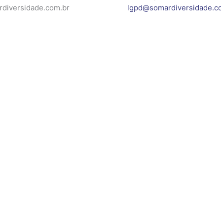
diversidade.com.br
lgpd@somardiversidade.c