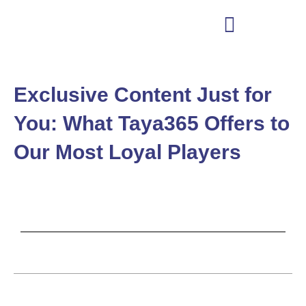
Ir
para
o
conteúdo
Exclusive Content Just for
You: What Taya365 Offers to
Our Most Loyal Players