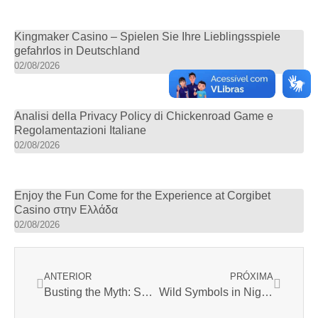
Kingmaker Casino – Spielen Sie Ihre Lieblingsspiele
gefahrlos in Deutschland
02/08/2026
Analisi della Privacy Policy di Chickenroad Game e
Regolamentazioni Italiane
02/08/2026
Enjoy the Fun Come for the Experience at Corgibet
Casino στην Ελλάδα
02/08/2026
Anterior
Próxim
ANTERIOR
PRÓXIMA
Busting the Myth: Separating Fact from Fiction in Mafia Mayhem
Wild Symbols in Nightfall Hunting: Tips for Maximizing Winnings