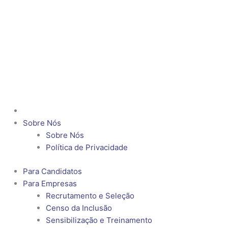
Ir
para
o
conteúdo
Sobre Nós
Sobre Nós
Política de Privacidade
Para Candidatos
Para Empresas
Recrutamento e Seleção
Censo da Inclusão
Sensibilização e Treinamento