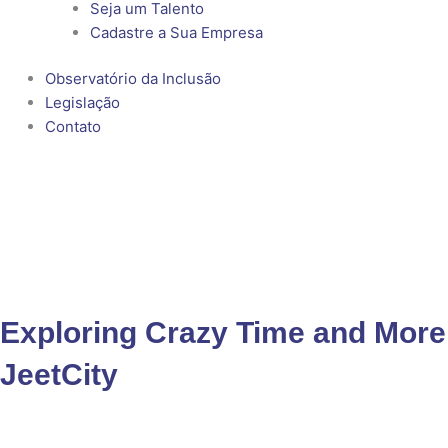
Seja um Talento
Cadastre a Sua Empresa
Observatório da Inclusão
Legislação
Contato
Exploring Crazy Time and Mor
JeetCity