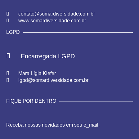
contato@somardiversidade.com.br
www.somardiversidade.com.br
LGPD
Encarregada LGPD
Mara Lígia Kiefer
lgpd@somardiversidade.com.br
FIQUE POR DENTRO
Receba nossas novidades em seu e_mail.