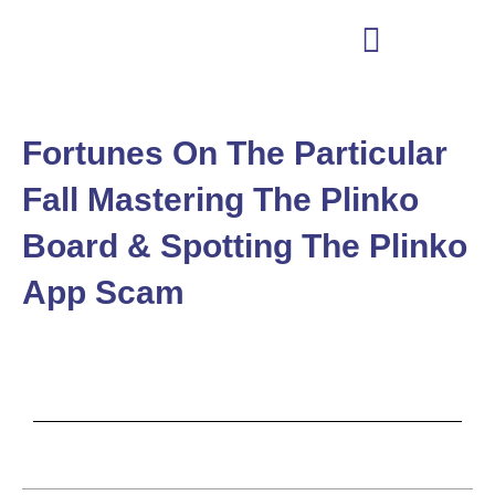
Ir
para
o
conteúdo
Fortunes On The Particular
Fall Mastering The Plinko
Board & Spotting The Plinko
App Scam