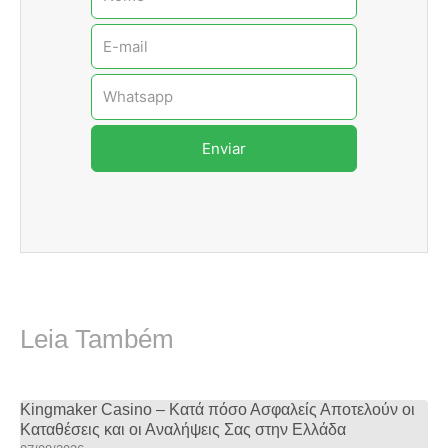
E-
mail
Whatsapp
Enviar
Leia Também
Kingmaker Casino – Κατά πόσο Ασφαλείς Αποτελούν οι
Καταθέσεις και οι Αναλήψεις Σας στην Ελλάδα